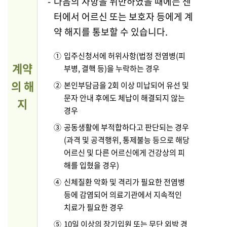
-
다음의 사항을 위반하였을 때에는 센
터에서 어르신 또는 보호자 등에게 계
약 해지를
통보할 수 있습니다.
①
입주신청서에 허위사항(법정 전염병(피
계약
부병, 결핵 등)을 누락하는 경우
의 해
②
본인부담금을 2회 이상 미납되어 유선 및
문자 안내 후에도 체납이 해결되지 않는
지
경우
③
공동생활에 부적합하다고 판단되는 경우
(과격 및 공격행위, 통제불능 등으로 해당
어르신 및
다른 어르신에게 건강상의 피
해를 입혔을 경우)
④
신체질환 악화 및 격리가 필요한 전염병
등에 감염되어 의료기관에서 지속적인
치료가 필요한 경우
⑤
10일 이상의 장기입원 또는 무단 외박 경